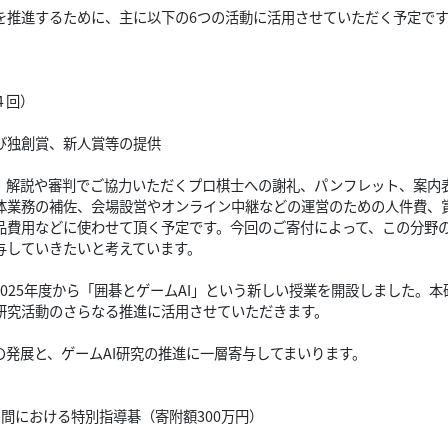
を推進するために、主に以下の6つの活動に活用させていただく予定で
４回）
び独創賞、新人賞等の提供
は、解説や審判でご協力いただくプロ棋士への謝礼、パンフレット、案内
体業務の補佐、会場設営やオンライン中継などの運営のための人件費、
品費用などに使わせて頂く予定です。今回のご寄付によって、この分野
与していきたいと考えています。
025年度から「囲碁とゲームAI」という新しい授業を開設しました。本
研究活動のさらなる推進に活用させていただきます。
発展と、ゲームAI研究の推進に一層寄与してまいります。
間における特別指導碁（寄附額300万円）