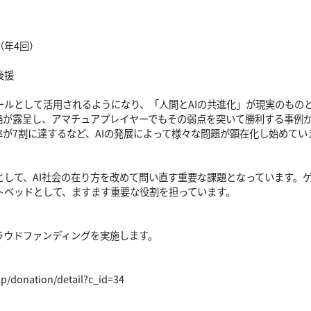
（年4回）
後援
ールとして活用されるようになり、「人間とAIの共進化」が現実のもの
陥が露呈し、アマチュアプレイヤーでもその弱点を突いて勝利する事例
率が7割に達するなど、AIの発展によって様々な問題が顕在化し始めてい
として、AI社会の在り方を改めて問い直す重要な課題となっています。
トベッドとして、ますます重要な役割を担っています。
ラウドファンディングを実施します。
/donation/detail?c_id=34