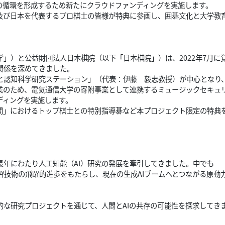
の循環を形成するため新たにクラウドファンディングを実施します。
び日本を代表するプロ棋士の皆様が特典に参画し、囲碁文化と大学教
」）と公益財団法人日本棋院（以下「日本棋院」）は、2022年7月に
関係を深めてきました。
と認知科学研究ステーション」（代表：伊藤 毅志教授）が中心となり
事業のため、電気通信大学の寄附事業として連携するミュージックセキュ
ディングを実施します。
間」におけるトップ棋士との特別指導碁など本プロジェクト限定の特典
長年にわたり人工知能（AI）研究の発展を牽引してきました。中でも
層学習技術の飛躍的進歩をもたらし、現在の生成AIブームへとつながる原動
的な研究プロジェクトを通じて、人間とAIの共存の可能性を探求してき