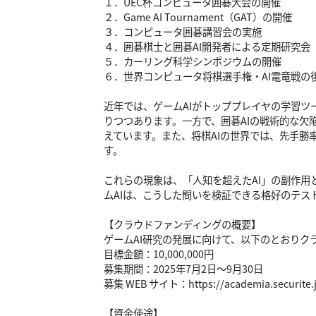
１．UEC杯コンピュータ囲碁大会の開催
２．Game AI Tournament（GAT）の開催
３．コンピュータ囲碁講習会の実施
４．囲碁棋士と囲碁AI開発者による定期研究会
５．カーリング科学シンポジウムの開催
６．世界コンピュータ将棋選手権・AI電竜戦の
近年では、ゲームAIがトッププレイヤの学習ツ
りつつあります。一方で、囲碁AIの戦術的な欠
えています。また、将棋AIの世界では、先手勝
す。
これらの現象は、「人知を超えたAI」の副作用
ムAIは、こうした問いを検証できる格好のテス
【クラウドファンディングの概要】
ゲームAI研究の発展に向けて、以下のとおりク
目標金額：10,000,000円
募集期間：2025年7月2日～9月30日
募集 WEB サイト：https://academia.securite.jp
【資金使途】