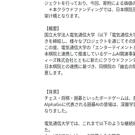
ジェクトを行っており、今回、寄附による価値
＊本クラウドファンディングでは、日本棋院及
架け橋となります。
【概要】
国立大学法人電気通信大学（以下「電気通信大学
きを締結し、様々なプロジェクトを通じてその
この度、電気通信大学の「エンターテイメント
本棋院と連携して推進しているゲームAI関連
ィーズ株式会社とともに新たにクラウドファン
日本棋院との連携に基づき、同棋院の「幽玄の
意します。
【背景】
チェス・将棋・囲碁といったボードゲームは、
AlphaGoに代表される囲碁AIの登場は、深
なりました。
電気通信大学では、これまで以下のような継続
た。