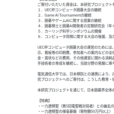
ご寄付いただいた資金は、本研究プロジェクト
１．UEC杯コンピュータ囲碁大会の継続
２．Game AI Tournamentの継続
３．囲碁やゲームAIに関する授業の継続
４．囲碁棋士と囲碁AI開発者の定期研究会（年
５．カーリング科学シンポジウムの開催
６．コンピュータ将棋に関する大会の後援、及
UEC杯コンピュータ囲碁大会の運営のために
示、看板等の印刷費、参加者への案内などの全
金・賞状などの費用、その他運営に関わる消耗
手技術者の育成を継続し、当該分野の発展に寄
電気通信大学では、日本棋院との連携により、2
究プロジェクトへのご寄付は、こうした教育・
本研究プロジェクトを通じて、日本囲碁界全体の
【特典】
・一力遼棋聖（第5回電聖戦対局者）との幽玄の
・一力遼棋聖の揮毫碁盤（寄附額50万円以上）