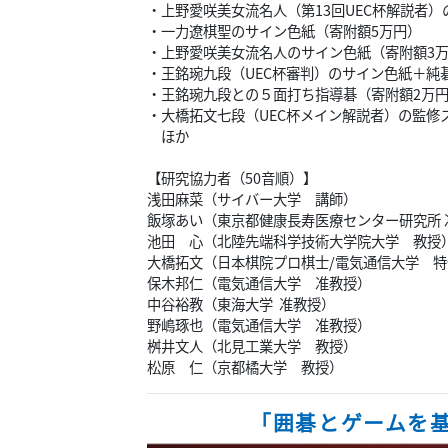
・上野愛咲美女流名人（第13回UEC杯解説者）
・一力遼棋聖のサイン色紙（寄附額5万円）
・上野愛咲美女流名人のサイン色紙（寄附額3
・王銘琬九段（UEC杯審判）のサイン色紙＋純
・王銘琬九段との５面打ち指導碁（寄附額2万
・大橋拓文七段（UEC杯メイン解説者）の監修
ほか
【研究協力者（50音順）】
浅田麻菜（サイバー大学 講師）
飯塚あい（東京都健康長寿医療センター研究所 
池田 心（北陸先端科学技術大学院大学 教授
大橋拓文（日本棋院プロ棋士/電気通信大学 
保木邦仁（電気通信大学 准教授）
中谷裕教（東海大学 准教授）
野嶋琢也（電気通信大学 准教授）
桝井文人（北見工業大学 教授）
松原 仁（京都橘大学 教授）
「囲碁とゲームを基